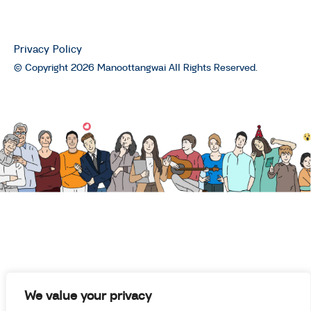
มนุษย์ต่างวัย TALK
มนุษย์ต่างวัย Talk กับ ประสาน อิง
คนันท์ EP.3 : คุยกับ “มาโนช พุฒตาล”
Privacy Policy
64 ฤดูชีวิตของมาโนช พุฒตาล
© Copyright 2026 Manoottangwai All Rights Reserved.
มนุษย์ต่างวัย TALK
มนุษย์ต่างวัย Talk กับ ประสาน อิง
คนันท์ EP.2 : คุยกับ นพ.ฉันชาย สิทธิ
พันธุ์ เรื่องการดูแลผู้ป่วยระยะสุดท้าย
และการุณยฆาตในไทย
มนุษย์ต่างวัย TALK
พรรคไทยสร้างไทย พรรคการเมือง
น้องใหม่กับนโยบาย “บำนาญ
ประชาชน 3,000 บาท”
มนุษย์ต่างวัย TALK
We value your privacy
นโยบายผู้สูงอายุของพรรค