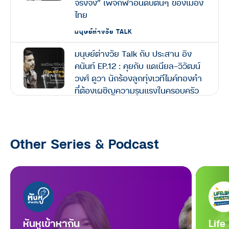
จริงจัง” เพจกีฬาอันดับต้นๆ ของเมือง
ไทย
มนุษย์ต่างวัย TALK
มนุษย์ต่างวัย Talk กับ ประสาน อิง
คนันท์ EP.12 : คุยกับ แดเนียล-วิวัฒน์
วงศ์ ดูวา นักร้องลูกทุ่งเวทีไมค์ทองคำ
ที่ต้องเผชิญความรุนแรงในครอบครัว
ตลอด 8 ปี สู่ชีวิตที่พลิกผัน
มนุษย์ต่างวัย TALK
Other Series & Podcast
มนุษย์ต่างวัย Talk กับ ประสาน อิง
คนันท์ EP.11 : คุยกับ ตุ้ม-สรกล อดุล
ยานนท์ “หนุ่มเมืองจันท์” ประสบการณ์
ทุกช่วงวัยล้วนมีความหมาย
มนุษย์ต่างวัย TALK
มนุษย์ต่างวัย Talk กับ ประสาน อิง
หันหูเข้าหากัน
Life