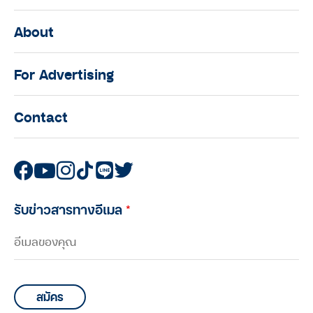
มนุษย์ต่างวัย TALK
About
มนุษย์ต่างวัย Talk กับ ประสาน อิง
คนันท์ EP.6 : คุยกับ “ซุป” วิวัฒน์ วงศ์
For Advertising
ภัทรฐิติ ผู้ที่เชื่อมาตลอดว่า เด็กคือ
ทรัพยากรที่มีค่าที่สุดในประเทศ
Contact
มนุษย์ต่างวัย TALK
มนุษย์ต่างวัย Talk กับ ประสาน อิง
คนันท์ EP.5 : คุยกับ ทนงศักดิ์ ศุภ
ทรัพย์ กับอีกหนึ่งบทบาทในฐานะ “นัก
วิ่ง”
รับข่าวสารทางอีเมล
*
มนุษย์ต่างวัย TALK
มนุษย์ต่างวัย Talk กับ ประสาน อิง
คนันท์ EP.4 : คุยกับ บอล-ทายาท เดช
เสถียร และ ยอด-พิศาล แสงจันทร์