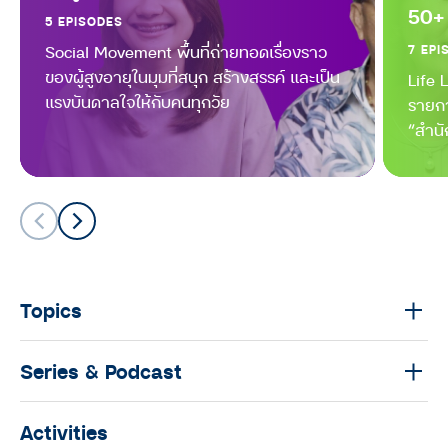
คนันท์ EP.10 : คุยกับ อ้อม-สุนิสา สุข
50+
5 EPISODES
บุญสังข์ นิยามความสำเร็จเมื่อเติบโต
ขึ้น และเคล็ดลับ ‘วิชาใจเบา’ เพื่อ
Social Movement พื้นที่ถ่ายทอดเรื่องราว
7 EPI
เตรียมรับมือกับความเครียด
ของผู้สูงอายุในมุมที่สนุก สร้างสรรค์ และเป็น
Life 
แรงบันดาลใจให้กับคนทุกวัย
รายกา
มนุษย์ต่างวัย TALK
“สำน
มนุษย์ต่างวัย Talk กับ ประสาน อิง
ตลาดห
คนันท์ EP.9 : คุยกับ นุ่น-ศิรพันธ์ และ
ท็อป-พิพัฒน์
มนุษย์ต่างวัย TALK
มนุษย์ต่างวัย Talk กับ ประสาน อิง
คนันท์ EP.8 : คุยกับ กรุณา บัวคำศรี
Topics
นักข่าวหญิงผู้เดินทางไปทั่วโลก
มนุษย์ต่างวัย TALK
Series & Podcast
มนุษย์ต่างวัย Talk กับ ประสาน อิง
คนันท์ EP.7 : คุยกับ ‘พี่เอก’ ธเนศ วรา
Activities
กุลนุเคราะห์