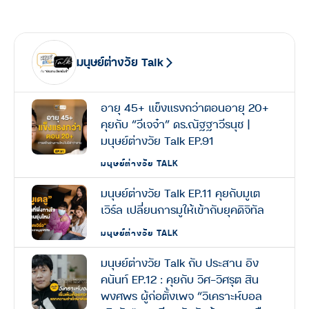
มนุษย์ต่างวัย Talk
อายุ 45+ แข็งแรงกว่าตอนอายุ 20+
คุยกับ “วีเจจ๋า” ดร.ณัฐฐาวีรนุช |
มนุษย์ต่างวัย Talk EP.91
มนุษย์ต่างวัย TALK
มนุษย์ต่างวัย Talk EP.11 คุยกับมูเต
เวิร์ล เปลี่ยนการมูให้เข้ากับยุคดิจิทัล
มนุษย์ต่างวัย TALK
มนุษย์ต่างวัย Talk กับ ประสาน อิง
คนันท์ EP.12 : คุยกับ วิศ-วิศรุต สิน
พงศพร ผู้ก่อตั้งเพจ “วิเคราะห์บอล