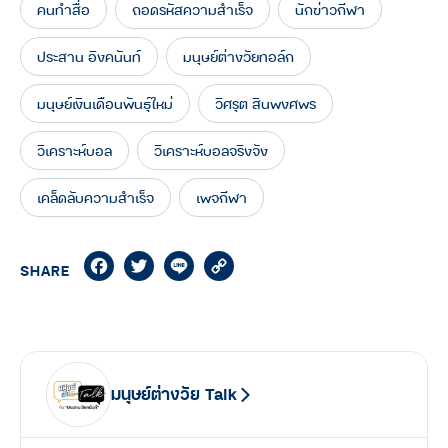
คนทำสื่อ
ถอดรหัสความสำเร็จ
นักข่าวกีฬา
ประสาน อิงคนันท์
มนุษย์ต่างวัยทอล์ก
มนุษย์เงินเดือนพันธุ์ใหม่
วิศรุต สินพงศพร
วิเคราะห์บอล
วิเคราะห์บอลจริงจัง
เคล็ดลับความสำเร็จ
เพจกีฬา
Facebook
Twitter
Line
Copy
SHARE
Link
มนุษย์ต่างวัย Talk