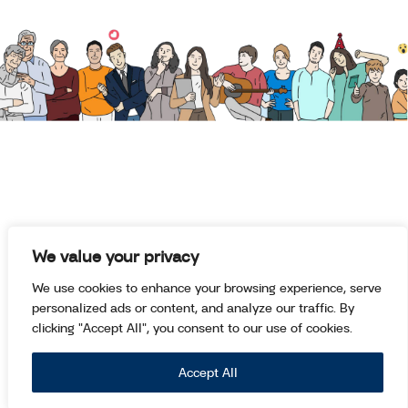
มนุษย์ต่างวัย Talk กับ ประสาน อิง
คนันท์ EP.2 : คุยกับ นพ.ฉันชาย สิทธิ
พันธุ์ เรื่องการดูแลผู้ป่วยระยะสุดท้าย
และการุณยฆาตในไทย
มนุษย์ต่างวัย TALK
พรรคไทยสร้างไทย พรรคการเมือง
น้องใหม่กับนโยบาย “บำนาญ
ประชาชน 3,000 บาท”
มนุษย์ต่างวัย TALK
We value your privacy
นโยบายผู้สูงอายุของพรรค
We use cookies to enhance your browsing experience, serve
ประชาธิปัตย์จะเป็นจริงแค่ไหน?
personalized ads or content, and analyze our traffic. By
มนุษย์ต่างวัย TALK
clicking "Accept All", you consent to our use of cookies.
ชาติพัฒนากล้า แจกเงินผู้สูงอายุ
Accept All
50,000 เพื่อปรับปรุงบ้าน