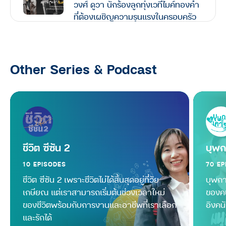
วงศ์ ดูวา นักร้องลูกทุ่งเวทีไมค์ทองคำ
ที่ต้องเผชิญความรุนแรงในครอบครัว
ตลอด 8 ปี สู่ชีวิตที่พลิกผัน
มนุษย์ต่างวัย TALK
Other Series & Podcast
มนุษย์ต่างวัย Talk กับ ประสาน อิง
คนันท์ EP.11 : คุยกับ ตุ้ม-สรกล อดุล
ยานนท์ “หนุ่มเมืองจันท์” ประสบการณ์
ทุกช่วงวัยล้วนมีความหมาย
มนุษย์ต่างวัย TALK
มนุษย์ต่างวัย Talk กับ ประสาน อิง
ชีวิต ซีซัน 2
บุพก
คนันท์ EP.10 : คุยกับ อ้อม-สุนิสา สุข
10 EPISODES
70 EP
บุญสังข์ นิยามความสำเร็จเมื่อเติบโต
ขึ้น และเคล็ดลับ ‘วิชาใจเบา’ เพื่อ
ชีวิต ซีซัน 2 เพราะชีวิตไม่ได้สิ้นสุดอยู่ที่วัย
บุพกา
เตรียมรับมือกับความเครียด
เกษียณ แต่เราสามารถเริ่มต้นช่วงเวลาใหม่
ของค
ของชีวิตพร้อมกับการงานและอาชีพที่เราเลือก
อิงคนั
มนุษย์ต่างวัย TALK
และรักได้