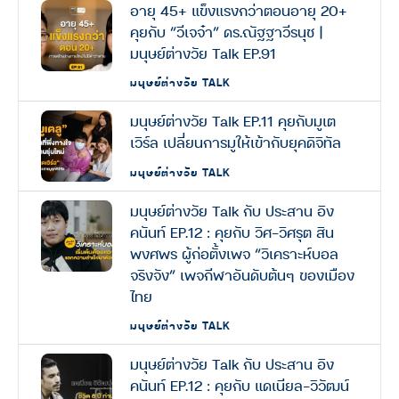
อายุ 45+ แข็งแรงกว่าตอนอายุ 20+
คุยกับ “วีเจจ๋า” ดร.ณัฐฐาวีรนุช |
มนุษย์ต่างวัย Talk EP.91
มนุษย์ต่างวัย TALK
มนุษย์ต่างวัย Talk EP.11 คุยกับมูเต
เวิร์ล เปลี่ยนการมูให้เข้ากับยุคดิจิทัล
มนุษย์ต่างวัย TALK
มนุษย์ต่างวัย Talk กับ ประสาน อิง
คนันท์ EP.12 : คุยกับ วิศ-วิศรุต สิน
พงศพร ผู้ก่อตั้งเพจ “วิเคราะห์บอล
จริงจัง” เพจกีฬาอันดับต้นๆ ของเมือง
ไทย
มนุษย์ต่างวัย TALK
มนุษย์ต่างวัย Talk กับ ประสาน อิง
คนันท์ EP.12 : คุยกับ แดเนียล-วิวัฒน์