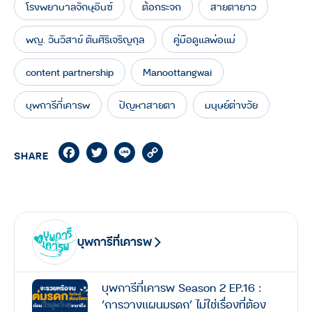
โรงพยาบาลจักษุอินซ์
ต้อกระจก
สายตายาว
พญ. วันวิสาข์ ตันศิริเจริญกุล
คู่มือดูแลพ่อแม่
content partnership
Manoottangwai
บุพการีที่เคารพ
ปัญหาสายตา
มนุษย์ต่างวัย
Facebook
Twitter
Line
Copy
SHARE
Link
บุพการีที่เคารพ
บุพการีที่เคารพ Season 2 EP.16 :
‘การวางแผนมรดก’ ไม่ใช่เรื่องที่ต้อง