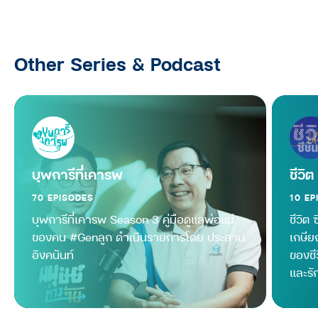
บุพการีที่เคารพ Season 2 EP.12 :
เมื่อถึงวันที่ พ่อแม่เจ็บป่วย… ลูกพึ่งใคร
Other Series & Podcast
ได้บ้าง พึ่งเงินเก็บตัวเอง พึ่งสวัสดิการ
ของรัฐ หรือพึ่งประกันฯ
บุพการีที่เคารพ
บุพการีที่เคารพ Season 2 EP.11 : ลูก
ต้องทำอย่างไร… เมื่อ ‘มะเร็ง’ ไม่ได้
ทำร้ายแค่ร่ายกาย แต่พ่อแม่กำลังหมด
บุพการีที่เคารพ
ชีวิต
กำลังใจ
70 EPISODES
10 EP
บุพการีที่เคารพ
บุพการีที่เคารพ Season 3 คู่มือดูแลพ่อแม่
ชีวิต 
บุพการีที่เคารพ Season 2 EP.10 :
ของคน #Genลูก ดำเนินรายการโดย ประสาน
เกษีย
เมื่อสังคมอายุยืนขึ้น จะอยู่อย่างไรให้มี
อิงคนันท์
ของชี
คุณภาพ
และรัก
บุพการีที่เคารพ