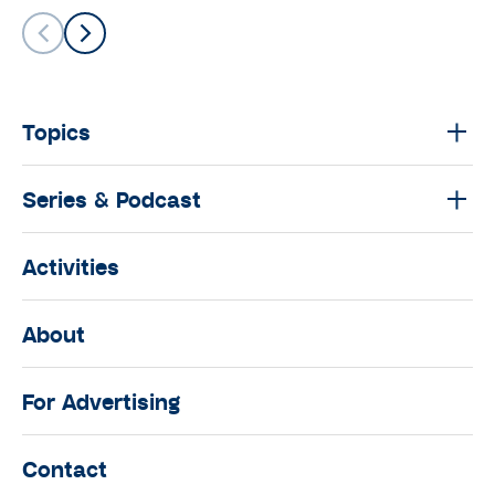
บุพการีที่เคารพ Season 2 EP.9 : โรค
ซึมเศร้าของคน Gen X เมื่อต้องดูแล
ครอบครัว ไปพร้อมกับ #saveใจตัวเอง
บุพการีที่เคารพ
Topics
บุพการีที่เคารพ Season 2 EP.8 :
วางแผนการเงินอย่างไรเมื่อตัวเองก็
Series & Podcast
ต้องใช้ พ่อแม่ก็ต้องให้
บุพการีที่เคารพ
Activities
บุพการีที่เคารพ Season 2 EP.7 : ‘ส
โตรก’ โรคเปลี่ยนชีวิตลูก รับมืออย่างไร
About
เมื่อต้องตกอยู่ในภาวะกตัญญู
เฉียบพลันเพราะพ่อแม่ล้มป่วย
For Advertising
บุพการีที่เคารพ
บุพการีที่เคารพ Season 2 EP.6 :
Contact
รับมือกับ ‘ความรู้สึกผิด’ อย่างไร เมื่อ