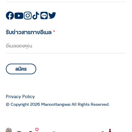
ตนเองเป็นต้นเหตุให้พ่อแม่ติดโควิด กับ
พระไพศาล วิสาโล
บุพการีที่เคารพ
บุพการีที่เคารพ Season 2 EP.5 :
รับข่าวสารทางอีเมล
*
การเตรียมตัวตายในครอบครัว เมื่อลูก
ต้องเลือกยื้อ-ไม่ยื้อ ชีวิตพ่อแม่ ทาง
เลือกไหนที่เหมาะสม
บุพการีที่เคารพ
บุพการีที่เคารพ Season 2 EP.4 : เมื่อ
สุดท้ายคนที่ตัดสินใจ ยื้อ-ไม่ยื้อชีวิตพ่อ
แม่ ไม่ใช่คุณหมอ แต่เป็น ‘ลูก’ แต่ทาง
เลือกไหนกันคือสิ่งที่พ่อแม่ควรได้รับ
Privacy Policy
© Copyright 2026 Manoottangwai All Rights Reserved.
บุพการีที่เคารพ
บุพการีที่เคารพ Season 2 EP.3 : โค
วิดยิ่งแย่ พ่อ-แม่ ยิ่งหดหู่ ลูกต้องทำ