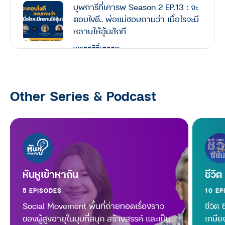
บุพการีที่เคารพ Season 2 EP.13 : จะ
ตอบไงดี.. พ่อแม่ชอบถามว่า เมื่อไรจะมี
หลานให้อุ้มสักที
บุพการีที่เคารพ
บุพการีที่เคารพ Season 2 EP.12 :
เมื่อถึงวันที่ พ่อแม่เจ็บป่วย… ลูกพึ่งใคร
Other Series & Podcast
ได้บ้าง พึ่งเงินเก็บตัวเอง พึ่งสวัสดิการ
ของรัฐ หรือพึ่งประกันฯ
บุพการีที่เคารพ
บุพการีที่เคารพ Season 2 EP.11 : ลูก
ต้องทำอย่างไร… เมื่อ ‘มะเร็ง’ ไม่ได้
ทำร้ายแค่ร่ายกาย แต่พ่อแม่กำลังหมด
หันหูเข้าหากัน
ชีวิต
กำลังใจ
5 EPISODES
10 EP
บุพการีที่เคารพ
Social Movement พื้นที่ถ่ายทอดเรื่องราว
ชีวิต 
บุพการีที่เคารพ Season 2 EP.10 :
ของผู้สูงอายุในมุมที่สนุก สร้างสรรค์ และเป็น
เกษีย