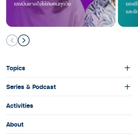
เมื่อสังคมอายุยืนขึ้น จะอยู่อย่างไรให้มี
แรงบันดาลใจให้กับคนทุกวัย
ของชี
คุณภาพ
และรัก
บุพการีที่เคารพ
บุพการีที่เคารพ Season 2 EP.9 : โรค
ซึมเศร้าของคน Gen X เมื่อต้องดูแล
ครอบครัว ไปพร้อมกับ #saveใจตัวเอง
บุพการีที่เคารพ
Topics
บุพการีที่เคารพ Season 2 EP.8 :
วางแผนการเงินอย่างไรเมื่อตัวเองก็
Series & Podcast
ต้องใช้ พ่อแม่ก็ต้องให้
บุพการีที่เคารพ
Activities
บุพการีที่เคารพ Season 2 EP.7 : ‘ส
โตรก’ โรคเปลี่ยนชีวิตลูก รับมืออย่างไร
About
เมื่อต้องตกอยู่ในภาวะกตัญญู
เฉียบพลันเพราะพ่อแม่ล้มป่วย