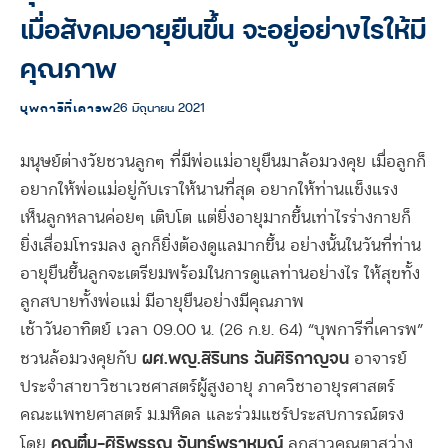
เมื่อสังคมอายุยืนขึ้น จะอยู่อย่างไรให้มี
คุณภาพ
บุพการีที่เคารพ
26 มิถุนายน 2021
มนุษย์ต่างวัยชวนลูกๆ ที่มีพ่อแม่อายุยืนมาล้อมวงคุย เมื่อลูกก็
อยากให้พ่อแม่อยู่กับเราให้นานที่สุด อยากให้ท่านแข็งแรง
เห็นลูกหลานค่อยๆ เติบโต แต่ยิ่งอายุมากขึ้นเท่าไรร่างกายก็
ยิ่งเสื่อมโทรมลง ลูกก็ยิ่งต้องดูแลมากขึ้น อย่างนั้นในวันที่ท่าน
อายุยืนขึ้นลูกจะเตรียมพร้อมในการดูแลท่านอย่างไร ให้สุขทั้ง
ลูกสบายทั้งพ่อแม่ มีอายุยืนอย่างมีคุณภาพ
เช้าวันอาทิตย์ เวลา 09.00 น. (26 ก.ย. 64) “บุพการีที่เคารพ”
ผศ.พญ.สิรินทร ฉันศิริกาญจน
ชวนล้อมวงคุยกับ
อาจารย์
ประจำสาขาวิชาเวชศาสตร์ผู้สูงอายุ ภาควิชาอายุรศาสตร์
คณะแพทยศาสตร์ ม.มหิดล และร่วมแชร์ประสบการณ์ตรง
คุณติ๋ม-ศิริพรรณ จันทร์พราหมณ์
โดย
ลูกสาวคุณตาสว่าง