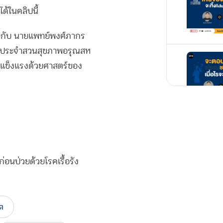
้ในคลิปนี้
ุยกับ นายแพทย์พงศ์ภากร
ย์ประจำสวนสุขภาพอรุณสห
รณ์แข็งแรงด้วยศาสตร์ของ
่อนป่วยด้วยโรคเรื้อรัง
ิต