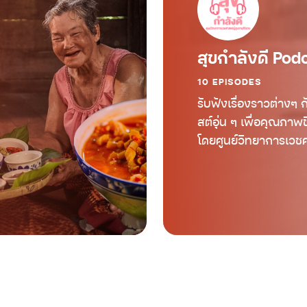
สุขกำลังดี Pod
10 EPISODES
รับฟังเรื่องราวต่างๆ 
สต์อุ่น ๆ เพื่อคุณภาพ
โดยศูนย์วิทยาการเวชศา