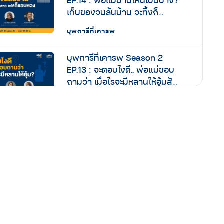
EP.14 : พ่อแม่บ้านไหนเป็นบ้าง?
เก็บของจนล้นบ้าน จะทิ้งก็
เสียดาย จะให้ก็แอบหวง
บุพการีที่เคารพ
บุพการีที่เคารพ Season 2
EP.13 : จะตอบไงดี.. พ่อแม่ชอบ
ถามว่า เมื่อไรจะมีหลานให้อุ้มสัก
ที
บุพการีที่เคารพ
บุพการีที่เคารพ Season 2
EP.12 : เมื่อถึงวันที่ พ่อแม่เจ็บ
ป่วย… ลูกพึ่งใครได้บ้าง พึ่งเงิน
เก็บตัวเอง พึ่งสวัสดิการของรัฐ
บุพการีที่เคารพ
หรือพึ่งประกันฯ
บุพการีที่เคารพ Season 2
EP.11 : ลูกต้องทำอย่างไร… เมื่อ
‘มะเร็ง’ ไม่ได้ทำร้ายแค่ร่ายกาย