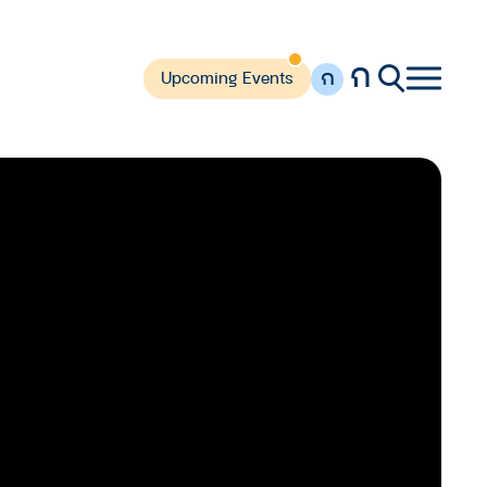
ก
ก
Upcoming Events