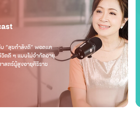
บุพการีที่เคารพ Season 2 EP.7
cast
: ‘สโตรก’ โรคเปลี่ยนชีวิตลูก
รับมืออย่างไรเมื่อต้องตกอยู่ใน
ภาวะกตัญญูเฉียบพลันเพราะพ่อ
บุพการีที่เคารพ
แม่ล้มป่วย
กับ “สุขกำลังดี” พอดแค
ชีวิตดี ๆ แบบไม่จำกัดอายุ
บุพการีที่เคารพ Season 2 EP.6
สตร์ผู้สูงอายุศิริราช
: รับมือกับ ‘ความรู้สึกผิด’
อย่างไร เมื่อตนเองเป็นต้นเหตุให้
พ่อแม่ติดโควิด กับพระไพศาล วิ
บุพการีที่เคารพ
สาโล
บุพการีที่เคารพ Season 2 EP.5
: การเตรียมตัวตายในครอบครัว
เมื่อลูกต้องเลือกยื้อ-ไม่ยื้อ ชีวิต
พ่อแม่ ทางเลือกไหนที่เหมาะสม
บุพการีที่เคารพ